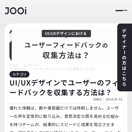
デ
ザ
イ
ナ
ー
の
方
トップ
コンテンツ
は
UI/UXデザインでユーザーのフィードバックを収集する方法は？
こ
カテゴリ
ち
UI/UXデザインでユーザーのフィ
ら
ードバックを収集する方法は？
投稿日：
2024.01.01
優れた体験は、勘や美意識だけでは持続しません。ユーザ
ーの声を定常的に取り込み、意思決定の質を高める仕組み
を持つチームが、結果的にスピードと成果を両立させま