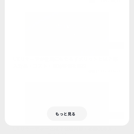
投稿日：
2025/09/30
Ux-Research-Company-Benefits
UXリサーチが企業にもたらすメリットとは？導
入効果・コスト・成功事例を解説
投稿日：
2025/09/29
もっと見る
Ux-Researcher-Job
UXリサーチャーとは？仕事内容・必要スキル・