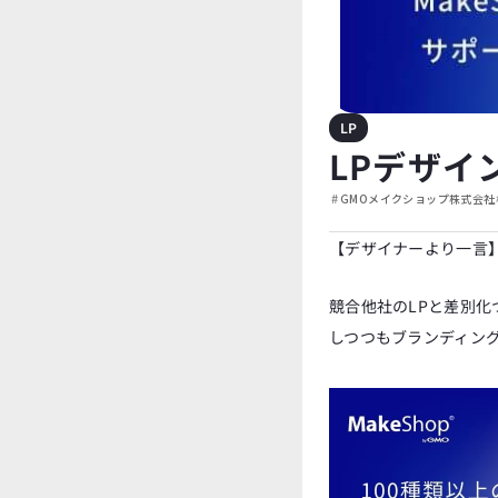
LP
LPデザイ
#
GMOメイクショップ株式会社
【デザイナーより一言
競合他社のLPと差別
しつつもブランディン