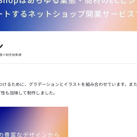
ン
#
様
制作物実績
】
化つけるために、グラデーションとイラストを組み合わせています。また
グ性も加味して制作しました。