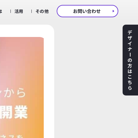
お問い合わせ
は
活用
その他
デ
ザ
イ
ナ
ー
の
方
は
こ
ち
ら