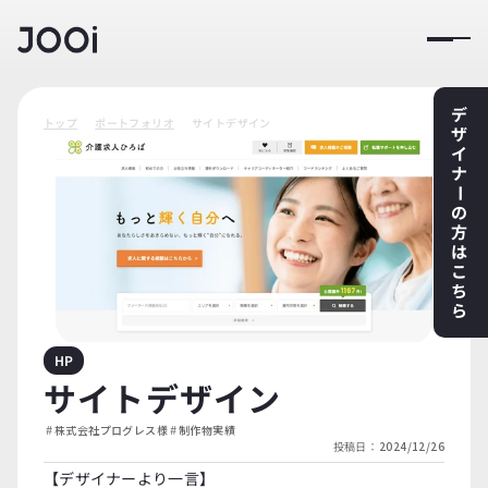
デ
トップ
ポートフォリオ
サイトデザイン
ザ
イ
ナ
ー
の
方
は
こ
ち
ら
HP
サイトデザイン
#
#
株式会社プログレス様
制作物実績
投稿日：
2024/12/26
【デザイナーより一言】