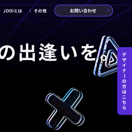
お問い合わせ
JOOiとは
その他
の出逢いを。
デ
ザ
イ
ナ
ー
の
方
は
こ
ち
ら