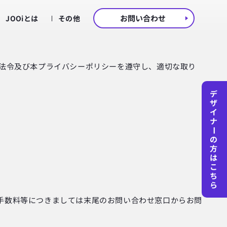
お問い合わせ
JOOiとは
その他
係法令及び本プライバシーポリシーを遵守し、適切な取り
デ
ザ
イ
ナ
ー
の
方
は
こ
ち
ら
手数料等につきましては末尾のお問い合わせ窓口からお問