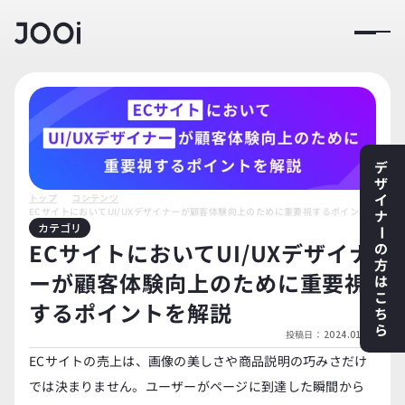
デ
ザ
イ
トップ
コンテンツ
ECサイトにおいてUI/UXデザイナーが顧客体験向上のために重要視するポイントを解説
ナ
カテゴリ
ー
ECサイトにおいてUI/UXデザイナ
の
方
ーが顧客体験向上のために重要視
は
こ
するポイントを解説
ち
ら
投稿日：
2024.01.01
ECサイトの売上は、画像の美しさや商品説明の巧みさだけ
では決まりません。ユーザーがページに到達した瞬間から