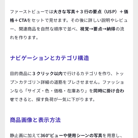
ファーストビューでは
大きな写真＋３行の要点（USP）＋価
格＋CTA
をセットで見せます。その後に詳しい説明やレビュ
ー、関連商品を自然な順序で並べ、
視覚→要点→納得
の流
れを作ります。
ナビゲーションとカテゴリ構造
目的商品に
３クリック以内
で行けるカテゴリを作り、トッ
プ＞カテゴリ＞詳細の道筋をブレさせません。ファッショ
ンなら「サイズ・色・価格・在庫あり」を
同時に掛け合わ
せ
できると、探す負荷が一気に下がります。
商品画像と表示方法
静止画に加えて
360°ビューや使用シーンの写真
を用意し、