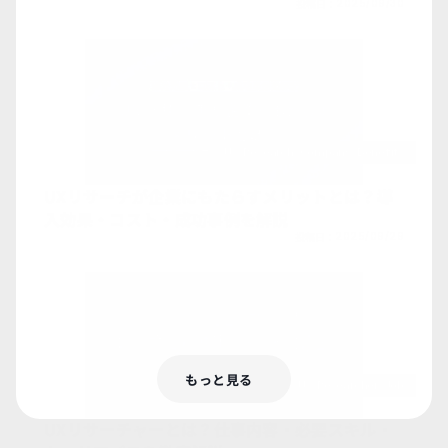
投稿日：
2025/09/30
Ux-Research-Company-Benefits
UXリサーチが企業にもたらすメリットとは？導
入効果・コスト・成功事例を解説
投稿日：
2025/09/29
もっと見る
Ux-Researcher-Job
UXリサーチャーとは？仕事内容・必要スキル・