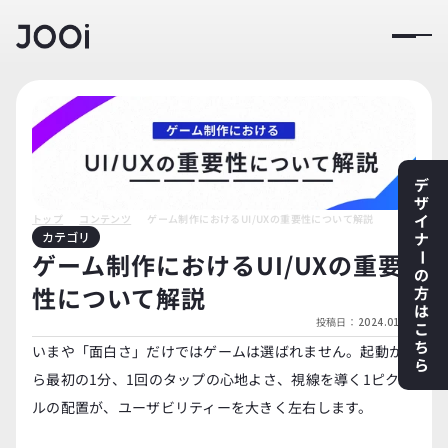
デ
ザ
イ
トップ
コンテンツ
ゲーム制作におけるUI/UXの重要性について解説
カテゴリ
ナ
ゲーム制作におけるUI/UXの重要
ー
の
性について解説
方
は
投稿日：
2024.01.01
こ
ち
いまや「面白さ」だけではゲームは選ばれません。起動か
ら
ら最初の1分、1回のタップの心地よさ、視線を導く1ピクセ
ルの配置が、ユーザビリティーを大きく左右します。