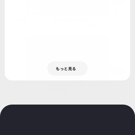
Ux-Research-Company-Benefits
UXリサーチが企業にもたらすメリットとは？導
入効果・コスト・成功事例を解説
投稿日：
2025/09/29
もっと見る
Ux-Researcher-Job
UXリサーチャーとは？仕事内容・必要スキル・
キャリアパスを徹底解説
投稿日：
2025/09/27