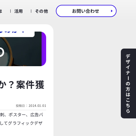
お問い合わせ
は
活用
その他
デ
ザ
イ
ナ
ー
か？案件獲
の
方
は
こ
ち
投稿日：
2024.01.01
ら
刺、ポスター、広告バ
してグラフィックデザ