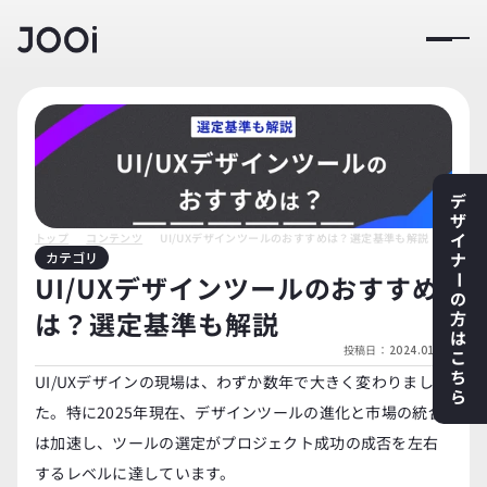
デ
ザ
イ
トップ
コンテンツ
UI/UXデザインツールのおすすめは？選定基準も解説
カテゴリ
ナ
UI/UXデザインツールのおすすめ
ー
の
は？選定基準も解説
方
は
投稿日：
2024.01.01
こ
ち
UI/UXデザインの現場は、わずか数年で大きく変わりまし
ら
た。特に2025年現在、デザインツールの進化と市場の統合
は加速し、ツールの選定がプロジェクト成功の成否を左右
するレベルに達しています。