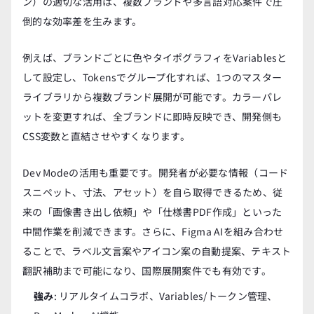
ン）の適切な活用は、複数ブランドや多言語対応案件で圧
倒的な効率差を生みます。
例えば、ブランドごとに色やタイポグラフィをVariablesと
して設定し、Tokensでグループ化すれば、1つのマスター
ライブラリから複数ブランド展開が可能です。カラーパレ
ットを変更すれば、全ブランドに即時反映でき、開発側も
CSS変数と直結させやすくなります。
Dev Modeの活用も重要です。開発者が必要な情報（コード
スニペット、寸法、アセット）を自ら取得できるため、従
来の「画像書き出し依頼」や「仕様書PDF作成」といった
中間作業を削減できます。さらに、Figma AIを組み合わせ
ることで、ラベル文言案やアイコン案の自動提案、テキスト
翻訳補助まで可能になり、国際展開案件でも有効です。
強み
: リアルタイムコラボ、Variables/トークン管理、