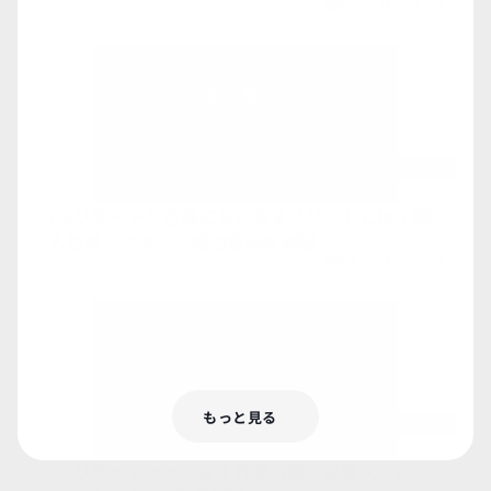
投稿日：
2025/09/30
Ux-Research-Company-Benefits
UXリサーチが企業にもたらすメリットとは？導
入効果・コスト・成功事例を解説
投稿日：
2025/09/29
もっと見る
Ux-Researcher-Job
UXリサーチャーとは？仕事内容・必要スキル・