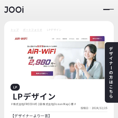
トップ
ポートフォリオ
 LPデザイン
デ
ザ
イ
ナ
ー
の
方
は
こ
LP
ち
 LPデザイン
ら
#
#
株式会社FREEDiVE (旧:株式会社Ocean Map) 様
投稿日：
2024/12/25
【デザイナーより一言】