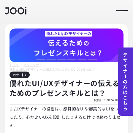
デ
ザ
イ
トップ
コンテンツ
優れたUI/UXデザイナーの伝えるためのプレゼンスキルとは？
ナ
カテゴリ
ー
優れたUI/UXデザイナーの伝える
の
方
ためのプレゼンスキルとは？
は
こ
投稿日：
2024.01.01
ち
ら
UI/UXデザイナーの役割は、感覚的なUIや審美的なUIをつく
ったり、心地よいUXを設計したりするだけでは終わりませ
ん。