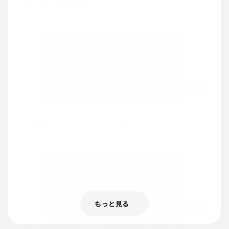
能と導入方法を解説
投稿日：
2025/09/30
Ux-Research-Company-Benefits
UXリサーチが企業にもたらすメリットとは？導
入効果・コスト・成功事例を解説
投稿日：
2025/09/29
もっと見る
Ux-Researcher-Job