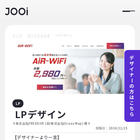
トップ
ポートフォリオ
 LPデザイン
デ
ザ
イ
ナ
ー
の
方
は
こ
LP
ち
 LPデザイン
ら
#
#
株式会社FREEDiVE (旧:株式会社Ocean Map) 様
投稿日：
2024/12/25
【デザイナーより一言】