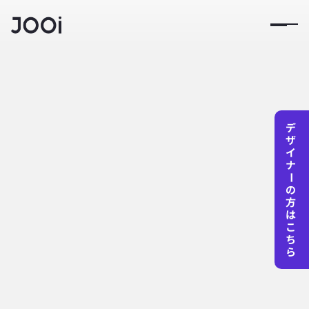
困った時のデザイナー採用

トップ
ホワイトペーパー
解決手段４選について
資料
企業向け
困った時のデザイナー採用

解決手段４選について
デ
ザ
イ
ナ
ー
近年、Webサービスの多様化に伴い、Webデザイン業務が増
の
加するだけでなくUI/UXデザインという概念が一般化するな
方
ど、デザイナーの需要は増加傾向にあります。
は
こ
ただ、デザイナーの数自体は増えているものの、デザイナー
ち
ら
の採用ができない、採用しても離職してしまうといった悩み
を抱える企業は少なくない状況です。
本資料では、デザイナーの退職理由やキャリア事情と共に、